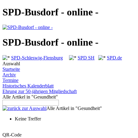
SPD-Busdorf - online -
SPD-Busdorf - online -
SPD-Schleswig-Flensburg
SPD SH
SPD.de
Auswahl
Startseite
Archiv
Termine
Historisches Kalenderblatt
Ehrung zur 50-jährigen Mitgliedschaft
Alle Artikel in "Gesundheit"
Alle Artikel in "Gesundheit"
Keine Treffer
QR-Code