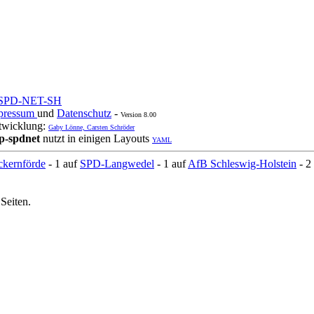
SPD-NET-SH
pressum
und
Datenschutz
-
Version 8.00
twicklung:
Gaby Lönne, Carsten Schröder
p-spdnet
nutzt in einigen Layouts
YAML
ckernförde
- 1 auf
SPD-Langwedel
- 1 auf
AfB Schleswig-Holstein
- 2
Seiten.