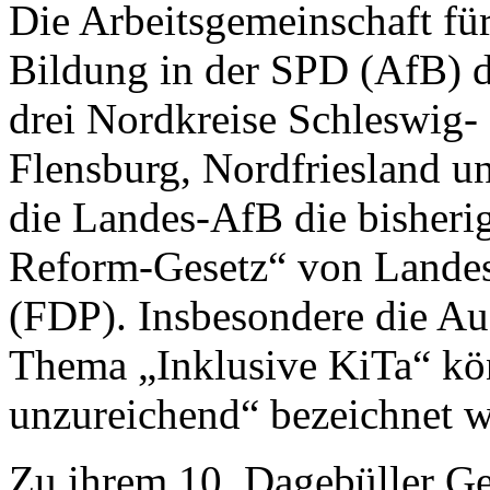
Die Arbeitsgemeinschaft fü
Bildung in der SPD (AfB) 
drei Nordkreise Schleswig-
Flensburg, Nordfriesland un
die Landes-AfB die bisheri
Reform-Gesetz“ von Landes
(FDP). Insbesondere die A
Thema „Inklusive KiTa“ kön
unzureichend“ bezeichnet w
Zu ihrem 10. Dagebüller Ges