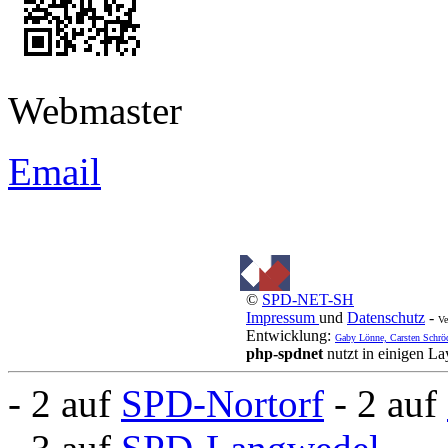
Webmaster
Email
©
SPD-NET-SH
Impressum
und
Datenschutz
-
Ve
Entwicklung:
Gaby Lönne, Carsten Schrö
php-spdnet
nutzt in einigen L
- 2 auf
SPD-Nortorf
- 2 auf