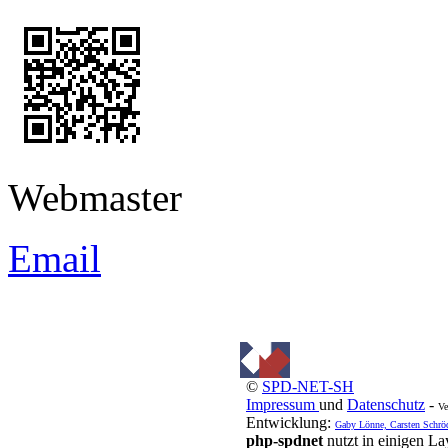
Webmaster
Email
©
SPD-NET-SH
Impressum
und
Datenschutz
-
Ve
Entwicklung:
Gaby Lönne, Carsten Schrö
php-spdnet
nutzt in einigen L